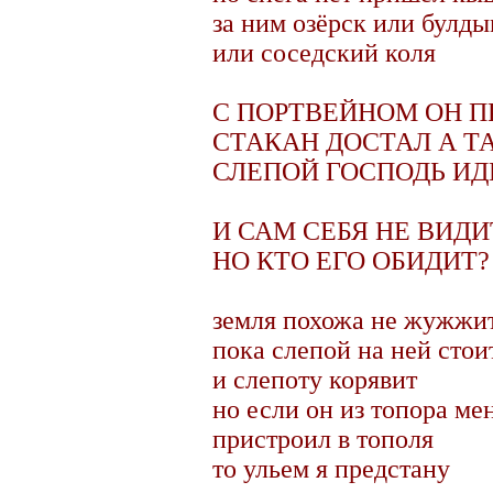
за ним озёрск или булд
или соседский коля
С ПОРТВЕЙНОМ ОН 
СТАКАН ДОСТАЛ А Т
СЛЕПОЙ ГОСПОДЬ ИД
И САМ СЕБЯ НЕ ВИДИ
НО КТО ЕГО ОБИДИТ?
земля похожа не жужжи
пока слепой на ней стои
и слепоту корявит
но если он из топора ме
пристроил в тополя
то ульем я предстану