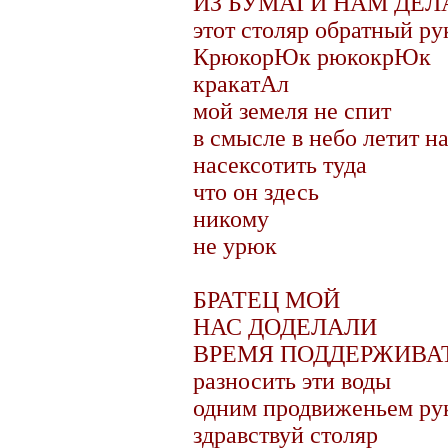
ИЗ БУМАГИ НАМ ДЕЛ
этот столяр обратный ру
КрюкорЮк рюкокрЮк
кракатАл
мой земеля не спит
в смысле в небо летит н
насексотить туда
что он здесь
никому
не урюк
БРАТЕЦ МОЙ
НАС ДОДЕЛАЛИ
ВРЕМЯ ПОДДЕРЖИВА
разносить эти воды
одним продвиженьем ру
здравствуй столяр