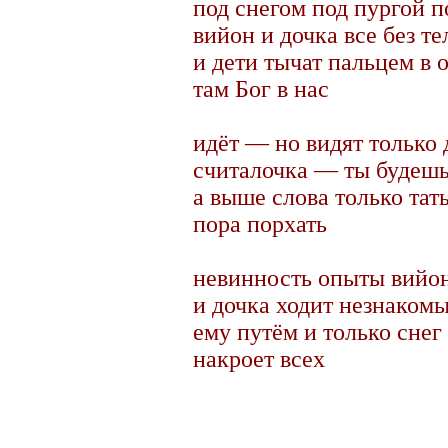
под снегом под пургой 
вийон и дочка все без те
и дети тычат пальцем в 
там Бог в нас
идёт — но видят только 
считалочка — ты будеш
а выше слова только тат
пора порхать
невинность опыты вийо
и дочка ходит незнаком
ему путём и только снег
накроет всех