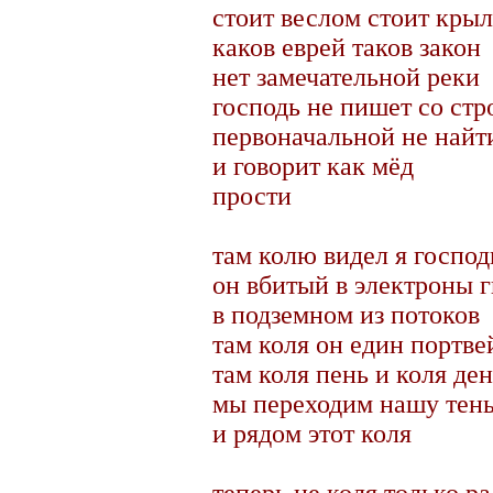
стоит веслом стоит кры
каков еврей таков закон
нет замечательной реки
господь не пишет со стр
первоначальной не найт
и говорит как мёд
прости
там колю видел я господ
он вбитый в электроны г
в подземном из потоков
там коля он един портве
там коля пень и коля де
мы переходим нашу тен
и рядом этот коля
теперь не коля только ра