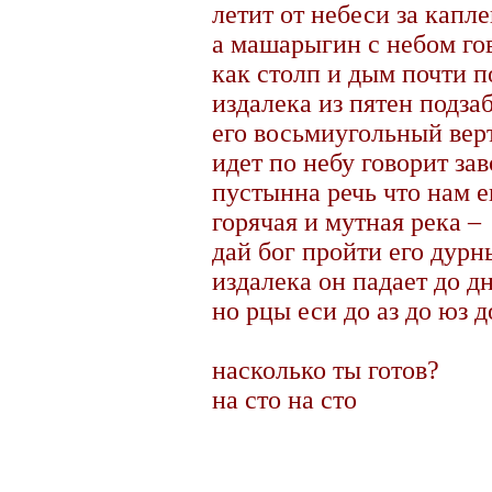
летит от небеси за капл
а машарыгин с небом го
как столп и дым почти п
издалека из пятен подз
его восьмиугольный вер
идет по небу говорит за
пустынна речь что нам е
горячая и мутная река –
дай бог пройти его дурн
издалека он падает до д
но рцы еси до аз до юз 
насколько ты готов?
на сто на сто