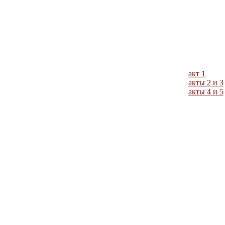
акт 1
акты 2 и 3
акты 4 и 5